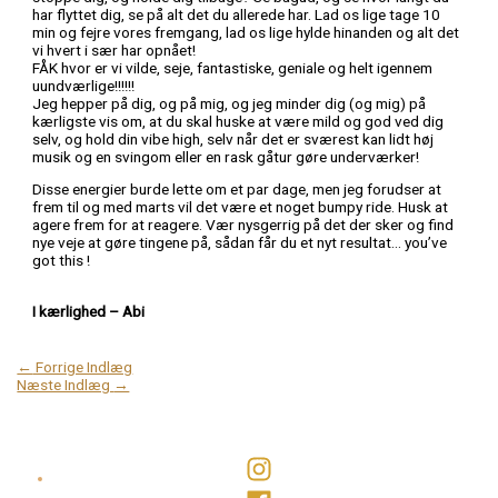
har flyttet dig, se på alt det du allerede har. Lad os lige tage 10
min og fejre vores fremgang, lad os lige hylde hinanden og alt det
vi hvert i sær har opnået!
FÅK hvor er vi vilde, seje, fantastiske, geniale og helt igennem
uundværlige!!!!!!
Jeg hepper på dig, og på mig, og jeg minder dig (og mig) på
kærligste vis om, at du skal huske at være mild og god ved dig
selv, og hold din vibe high, selv når det er sværest kan lidt høj
musik og en svingom eller en rask gåtur gøre underværker!
Disse energier burde lette om et par dage, men jeg forudser at
frem til og med marts vil det være et noget bumpy ride. Husk at
agere frem for at reagere. Vær nysgerrig på det der sker og find
nye veje at gøre tingene på, sådan får du et nyt resultat… you’ve
got this !
I kærlighed – Abi
←
Forrige Indlæg
Næste Indlæg
→