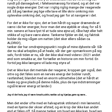
rundt på dansegulvet, i følelsesmæssig forstand, og at det var
nogle drøje energier. Det var i rigtig rigtig mange der reagerede
på. Så jeg tænker jeg lige ville lave et lille skriv omkring min
oplevelse omkring det, og hvad jeg gør for at navigerer i det.
For det er ikke for sjov, det er ben hårdt og super drænende at
være i de her energier, hvor man det ene øjeblik er okay, for så 5
min. senere at have lyst til at tude sine øjne ud, råbe højt eller helt
stikke af og bare være alene. Tankerne fylder en del, og faktisk
holder de mig vågen om natten (det sker ellers sådan ca.
ALDRIG!),
tanker der har omdrejningspunkt i nogle af mine dybeste sår. Sår
der nu skal arbejdes på at heale, sår der gør opmærksom på sig
selv, fordi tiden er nu, sår der ikke skal med videre i 2021 andet
end som smukke ar, der fortæller en historie om min fortid. En
fortid jeg ikke længere vil lade mig styre af.
Det er ikke kun det mentale der reagerer, kroppen gør også, den
sitre og det føles som en nervøs energi der bobler rundt,
rastløshed, blandet med en enorm udmattelse (det er hårdt at
heale og give plads på denne måde, plus de nye indstrømninger
også kræver energi at lande i)
Jeg vil det hele, jeg vil være kreativ, aktiv, række ud og hjælpe, gøre og være…
Men det ender ofte med en halvapatisk stilstand i min lænestol,
med en hjerne der okser afsted, og en krop der ikke kan andet
end at føles off. Så mange tanker om hvad jeg ikke kan, hvad jeg