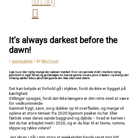
Abi’s Blog
It’s always darkest before the
dawn!
/
spiritualitet
/ Af
Abi Frost
Lige nu er der rigtig mange der oplever mørket. Vi er i en periode midt i mellem nyt og
gammelt, vi siger farvel og genbesøger en masse gamle issues, plus vi bades i ny energi, der
virkelig sætter fokus på alt det gamle der ikke skal med videre.
Det kan betyde at forhold gå i stykker, fordi de ikke er bygget på
kærlighed.
Stillinger opsiges, fordi det ikke længere er det rette sted at være
for vedkommende.
Gammel frygt, savn, sorg dukker op til overfladen, og mange vil
opleve at store temaer fra 2020 ligesom peaker nu her. Eller
faktisk viser deres sande baggrund og dybde – hvad er kernen i
det du har arbejdet med i 2020, og er du klar til at favne, rumme,
slippe og rykke videre?
Jeg skrev i går i min story at weekenden havde revet mig lidt