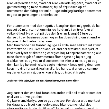
ikke vil lykkedes med, hvad der ikke kan lade sig gøre, hvad der er
galt med mig og mine relationer, fejl på fejl ridses op af
stemmerne der aldrig tier stille – lige indtil jeg kærligt bestemmer
mig for at gøre tingene anderledes!
For stemmerne med den negative klang har tjent mig godt, de har
passet på mig, værnet om mig, og holdt mig i en tryg favn af
velkendthed. Nu er det på tide de får en ny klang! Gå ture og
danse trin, en business coach og en fast beslutning om at ændre
tingene til det bedre….step one.
Med bævrende ben træder jeg lige så stille, men sikkert, ud af min
komfortzone. Ud i ukendt land, et land der trækker i min sjæl, et
land hvor lyset er skarpt og energien høj. Mit hjerte hamrer og alle
mine alarmer går af, stemmerne råber højere og højere, jeg
trækker vejret og ved at disse stemmer ikke er mine, og at bag
dem kan jeg høre min sjæls sagte hvisken – keep going dear one,
keep moving forward, jeg har dig, jeg har os, vi er en og samme
og der er kun en vej, der er kun et lys, og intet at frygte.
Jeg kender ikke vejen, lyset blænder, hjertet hamre, stemmerne råber
Jeg sætter den ene fod foran den anden i tillid til at alt er som det
skal være…. I’ve got this.
Og kære smukke lys, you’ve got this too. For det er altid mørkest
før daggry, og lyset kan nogle gange blænde, men skal det
stoppe dig, og holde dig tilbage? Se bagud, og se hvor langt du