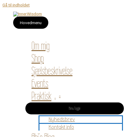
Gå til indholdet
Hovedmenu
Om mig
Shop
Sjælsbeskrivelse
Events
Praktisk
Menu Toggle
Nyhedsbrev
Kontakt info