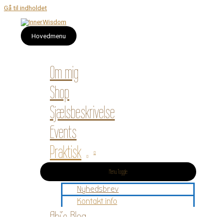
Gå til indholdet
Hovedmenu
Om mig
Shop
Sjælsbeskrivelse
Events
Praktisk
Menu Toggle
Nyhedsbrev
Kontakt info