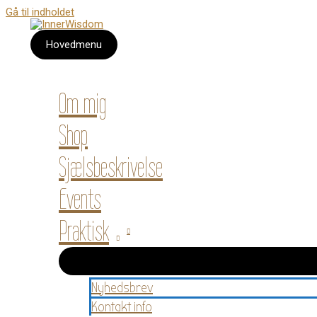
Gå til indholdet
Hovedmenu
Om mig
Shop
Sjælsbeskrivelse
Events
Praktisk
Nyhedsbrev
Kontakt info