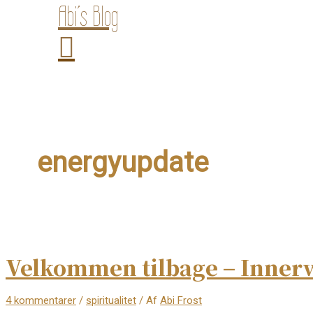
Abi’s Blog
energyupdate
Velkommen tilbage – Inner
4 kommentarer
/
spiritualitet
/ Af
Abi Frost