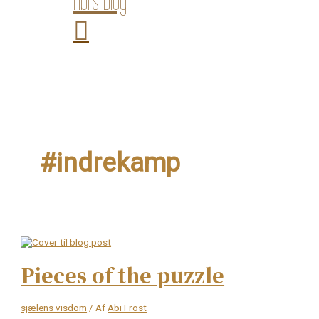
Abi’s Blog
#indrekamp
Pieces of the puzzle
sjælens visdom
/ Af
Abi Frost