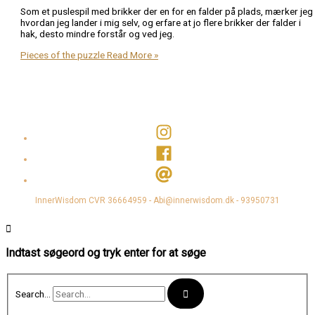
Som et puslespil med brikker der en for en falder på plads, mærker jeg
hvordan jeg lander i mig selv, og erfare at jo flere brikker der falder i
hak, desto mindre forstår og ved jeg.
Pieces of the puzzle
Read More »
InnerWisdom CVR 36664959 - Abi@innerwisdom.dk - 93950731
Indtast søgeord og tryk enter for at søge
Search...