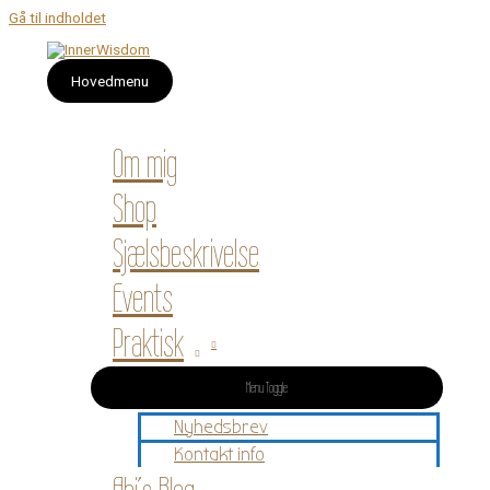
Gå til indholdet
Hovedmenu
Om mig
Shop
Sjælsbeskrivelse
Events
Praktisk
Menu Toggle
Nyhedsbrev
Kontakt info