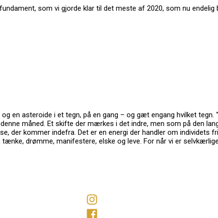
yt fundament, som vi gjorde klar til det meste af 2020, som nu endelig 
ter og en asteroide i et tegn, på en gang – og gæt engang hvilket te
 i denne måned. Et skifte der mærkes i det indre, men som på den lang
lse, der kommer indefra. Det er en energi der handler om individets f
ære, tænke, drømme, manifestere, elske og leve. For når vi er selvkærlig