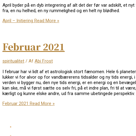
April byder på en dyb integrering af alt det der før var adskilt, et n
fra, en nu helhed, en ny rummelighed og en helt ny blødhed.
April – Initiering
Read More »
Februar 2021
spiritualitet
/ Af
Abi Frost
I februar har vi lidt af et astrologisk stort fænomen. Hele 6 plane
lukker vi for alvor op for vandbærerens tidsalder og ny tids energi,
verden vi bygger nu, den nye tids energi, er en energi og en bevæge
kan ske, må vi først sætte os selv fri, på et indre plan, fri til at v
kærligt og kunne elske andre, ud fra samme ubetingede perspektiv.
Februar 2021
Read More »