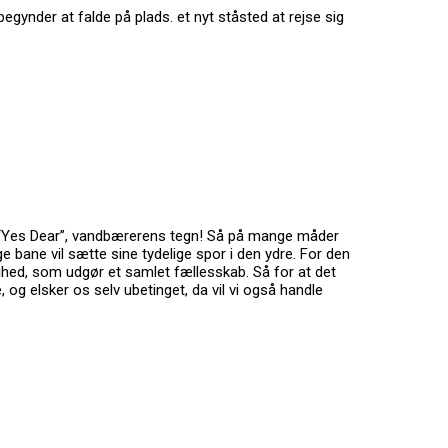
begynder at falde på plads. et nyt ståsted at rejse sig
gn. “Yes Dear”, vandbærerens tegn! Så på mange måder
e bane vil sætte sine tydelige spor i den ydre. For den
rihed, som udgør et samlet fællesskab. Så for at det
e, og elsker os selv ubetinget, da vil vi også handle