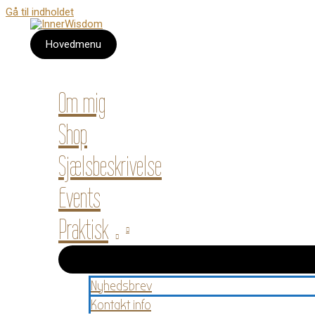
Gå til indholdet
Hovedmenu
Om mig
Shop
Sjælsbeskrivelse
Events
Praktisk
Nyhedsbrev
Kontakt info