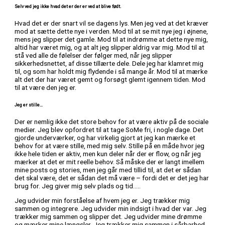
Selv ved jeg ikke hvad det er der er ved at blive født.
Hvad det er der snart vil se dagens lys. Men jeg ved at det kræver
mod at sætte dette nye i verden. Mod til at se mit nye jeg i øjnene,
mens jeg slipper det gamle. Mod til at indrømme at dette nye mig,
altid har været mig, og at alt jeg slipper aldrig var mig. Mod til at
stå ved alle de følelser der følger med, når jeg slipper
sikkerhedsnettet, af disse tillærte dele. Dele jeg har klamret mig
til, og som har holdt mig flydende i så mange år. Mod til at mærke
alt det der har været gemt og forsøgt glemt igennem tiden. Mod
til at være den jeg er.
Jeg er stille…
Der er nemlig ikke det store behov for at være aktiv på de sociale
medier. Jeg blev opfordret til at tage SoMe fri, i nogle dage. Det
gjorde underværker, og har virkelig gjort at jeg kan mærke et
behov for at være stille, med mig selv. Stille på en måde hvor jeg
ikke hele tiden er aktiv, men kun deler når der er flow, og når jeg
mærker at det er mit reelle behov. Så måske der er langt imellem
mine posts og stories, men jeg går med tillid til, at det er sådan
det skal være, det er sådan det må være – fordi det er det jeg har
brug for. Jeg giver mig selv plads og tid…..
Jeg udvider min forståelse af hvem jeg er. Jeg trækker mig
sammen og integrere. Jeg udvider min indsigt i hvad der var. Jeg
trækker mig sammen og slipper det. Jeg udvider mine drømme
og mærker mine længsler. Jeg trækker mig sammen i sårbarhed.