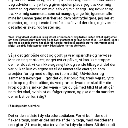
Jeg udvider mit hjerte og giver sjælen plads. jeg trækker mig
sammen og værner om mig selv og min energi. Jeg udvider og
trækker mig sammen….som så mange gange før, igennem alle
mine liv. Denne gang mærker jeg dem blot tydeligere, jeg ser et
mønster, og en spirende forståelse af hvad der sker, og hvordan
det altid er sket, rodfæster sig.
Vi er i evig fødsel, verden er i evig fødsel, universet er i evig fødsel. Det er blot et spørgsmål
om hvor i processen vi befinder os, og hvor stort det er, det nye der er på vej. Den fødsel vi er i
lige nu, er en af de større her på jorden, og dermed også en af de større i universet, og så
afgjort en af de helt store for det vi i dag kalder menneskeheden.
Så ja det gør både ondt og godt, ja vi er spændte og nervøse.
Men en ting er sikkert, noget nyt er på vej, vi kan ikke stoppe
denne fødsel, vi kan ikke sige nej tak og vende tilbage til det der
var. Vi kan kun overgive os til de universelle energier, som
arbejder for og med os lige nu (som altid). Udvidelser og
sammentrækninger – gør det du har brug for, træk vejret, lyt til
din krop og din intuition, du ved præcis hvad der skal til – din
krop og din sjæl kender vejen – tør du gå med tillid til at alt går
som det skal, hvis blot du følger rytmen, og gør det du mærker
der er behov for, i dig?
På lørdag er det fuldmåne
Det er den sidste i dyrekreds/zodiaken. For vi befinder os i
fiskens tegn, som er det sidste af de 12 tegn, med vædderens
energi pr. 21. marts, starter vi forfra i dyrekredsen. Så det er på