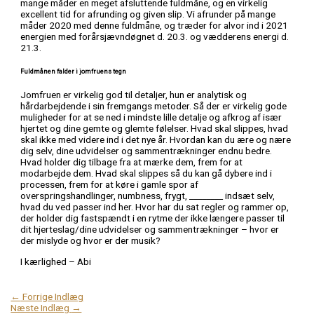
mange måder en meget afsluttende fuldmåne, og en virkelig
excellent tid for afrunding og given slip. Vi afrunder på mange
måder 2020 med denne fuldmåne, og træder for alvor ind i 2021
energien med forårsjævndøgnet d. 20.3. og vædderens energi d.
21.3.
Fuldmånen falder i jomfruens tegn
Jomfruen er virkelig god til detaljer, hun er analytisk og
hårdarbejdende i sin fremgangs metoder. Så der er virkelig gode
muligheder for at se ned i mindste lille detalje og afkrog af især
hjertet og dine gemte og glemte følelser. Hvad skal slippes, hvad
skal ikke med videre ind i det nye år. Hvordan kan du ære og nære
dig selv, dine udvidelser og sammentrækninger endnu bedre.
Hvad holder dig tilbage fra at mærke dem, frem for at
modarbejde dem. Hvad skal slippes så du kan gå dybere ind i
processen, frem for at køre i gamle spor af
overspringshandlinger, numbness, frygt, ________ indsæt selv,
hvad du ved passer ind her. Hvor har du sat regler og rammer op,
der holder dig fastspændt i en rytme der ikke længere passer til
dit hjerteslag/dine udvidelser og sammentrækninger – hvor er
der mislyde og hvor er der musik?
I kærlighed – Abi
←
Forrige Indlæg
Næste Indlæg
→