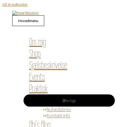
Gå til indholdet
Hovedmenu
Om mig
Shop
Sjælsbeskrivelse
Events
Praktisk
Menu Toggle
Nyhedsbrev
Kontakt info
Abi’s Blog