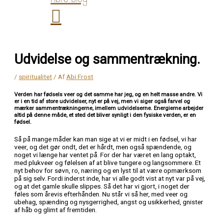
Udvidelse og sammentrækning.
/
spiritualitet
/ Af
Abi Frost
Verden har fødsels veer og det samme har jeg, og en helt masse andre. Vi
er i en tid af store udvidelser, nyt er på vej, men vi siger også farvel og
mærker sammentrækningerne, imellem udvidelserne. Energierne arbejder
altid på denne måde, et sted det bliver synligt i den fysiske verden, er en
fødsel.
Så på mange måder kan man sige at vi er midt i en fødsel, vi har
veer, og det gør ondt, det er hårdt, men også spændende, og
noget vi længe har ventet på. For der har været en lang optakt,
med plukveer og følelsen af at blive tungere og langsommere. Et
nyt behov for søvn, ro, næring og en lyst til at være opmærksom
på sig selv. Fordi inderst inde, har vi alle godt vist at nyt var på vej,
og at det gamle skulle slippes. Så det har vi gjort, i noget der
føles som årevis efterhånden. Nu står vi så her, med veer og
ubehag, spænding og nysgerrighed, angst og usikkerhed, gnister
af håb og glimt af fremtiden.